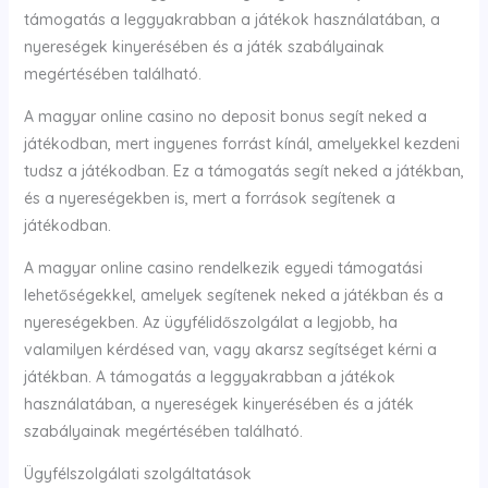
támogatás a leggyakrabban a játékok használatában, a
nyereségek kinyerésében és a játék szabályainak
megértésében található.
A magyar online casino no deposit bonus segít neked a
játékodban, mert ingyenes forrást kínál, amelyekkel kezdeni
tudsz a játékodban. Ez a támogatás segít neked a játékban,
és a nyereségekben is, mert a források segítenek a
játékodban.
A magyar online casino rendelkezik egyedi támogatási
lehetőségekkel, amelyek segítenek neked a játékban és a
nyereségekben. Az ügyfélidőszolgálat a legjobb, ha
valamilyen kérdésed van, vagy akarsz segítséget kérni a
játékban. A támogatás a leggyakrabban a játékok
használatában, a nyereségek kinyerésében és a játék
szabályainak megértésében található.
Ügyfélszolgálati szolgáltatások