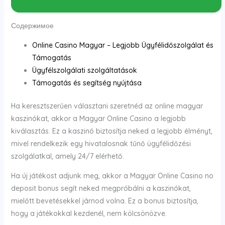
Содержимое
Online Casino Magyar – Legjobb Ügyfélidőszolgálat és
Támogatás
Ügyfélszolgálati szolgáltatások
Támogatás és segítség nyújtása
Ha keresztszerűen választani szeretnéd az online magyar
kaszinókat, akkor a Magyar Online Casino a legjobb
kiválasztás. Ez a kaszinó biztosítja neked a legjobb élményt,
mivel rendelkezik egy hivatalosnak tűnő ügyfélidőzési
szolgálatkal, amely 24/7 elérhető.
Ha új játékost adjunk meg, akkor a Magyar Online Casino no
deposit bonus segít neked megpróbálni a kaszinókat,
mielőtt bevetésekkel járnod volna. Ez a bonus biztosítja,
hogy a játékokkal kezdenél, nem kölcsönözve.