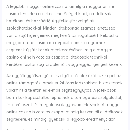
A legjobb magyar online casino, amely a magyar online
casino területen érdekes lehetőséget kínál, rendelkezik
hatékony és hozzáértő ügyfélügyfélszolgálati
szolgáltatásokkal. Minden játékosnak számos lehetőség
van a saját igényeinek megfelelő támogatásért. Például a
magyar online casino no deposit bonus programok
segítenek új játékosok megkezdésében, míg a magyar
casino online hivatalos csapat a játékosok technikai
kérdései, biztonsági problémáit vagy egyéb igényeit kezelik.
Az ügyfélügyfélszolgálati szolgáltatások között szerepel az
online támogatás, amelyet 24 órás időszakban biztosítanak,
valamint a telefon és e-mail segítségnyújtás. A játékosok
bármikor kapcsolatba léphetnek a támogatási szolgálattal,
és a válaszok és megoldások gyorsan érkeznek. A magyar
online casino hivatalos csapat mindig készen áll a játékosok
segítésére, és mindig igyekszik a legjobb eredményt adni.