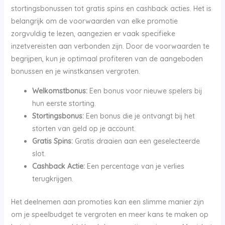
stortingsbonussen tot gratis spins en cashback acties. Het is
belangrijk om de voorwaarden van elke promotie
zorgvuldig te lezen, aangezien er vaak specifieke
inzetvereisten aan verbonden zijn. Door de voorwaarden te
begrijpen, kun je optimaal profiteren van de aangeboden
bonussen en je winstkansen vergroten.
Welkomstbonus:
Een bonus voor nieuwe spelers bij
hun eerste storting.
Stortingsbonus:
Een bonus die je ontvangt bij het
storten van geld op je account.
Gratis Spins:
Gratis draaien aan een geselecteerde
slot.
Cashback Actie:
Een percentage van je verlies
terugkrijgen.
Het deelnemen aan promoties kan een slimme manier zijn
om je speelbudget te vergroten en meer kans te maken op