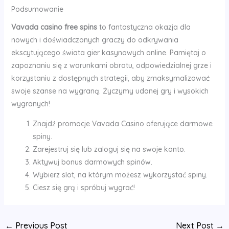
Podsumowanie
Vavada casino free spins
to fantastyczna okazja dla
nowych i doświadczonych graczy do odkrywania
ekscytującego świata gier kasynowych online. Pamiętaj o
zapoznaniu się z warunkami obrotu, odpowiedzialnej grze i
korzystaniu z dostępnych strategii, aby zmaksymalizować
swoje szanse na wygraną. Życzymy udanej gry i wysokich
wygranych!
Znajdź promocje Vavada Casino oferujące darmowe
spiny.
Zarejestruj się lub zaloguj się na swoje konto.
Aktywuj bonus darmowych spinów.
Wybierz slot, na którym możesz wykorzystać spiny.
Ciesz się grą i spróbuj wygrać!
←
Previous Post
Next Post
→