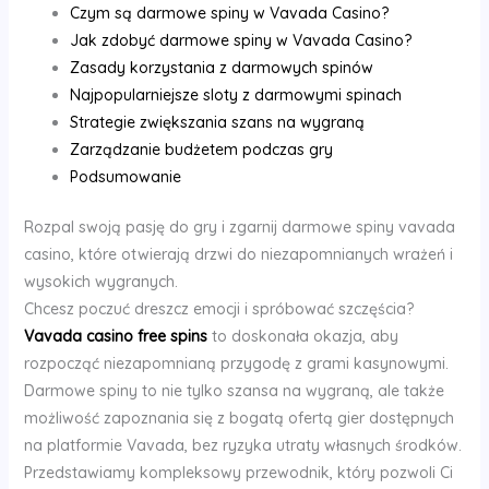
Czym są darmowe spiny w Vavada Casino?
Jak zdobyć darmowe spiny w Vavada Casino?
Zasady korzystania z darmowych spinów
Najpopularniejsze sloty z darmowymi spinach
Strategie zwiększania szans na wygraną
Zarządzanie budżetem podczas gry
Podsumowanie
Rozpal swoją pasję do gry i zgarnij darmowe spiny vavada
casino, które otwierają drzwi do niezapomnianych wrażeń i
wysokich wygranych.
Chcesz poczuć dreszcz emocji i spróbować szczęścia?
Vavada casino free spins
to doskonała okazja, aby
rozpocząć niezapomnianą przygodę z grami kasynowymi.
Darmowe spiny to nie tylko szansa na wygraną, ale także
możliwość zapoznania się z bogatą ofertą gier dostępnych
na platformie Vavada, bez ryzyka utraty własnych środków.
Przedstawiamy kompleksowy przewodnik, który pozwoli Ci