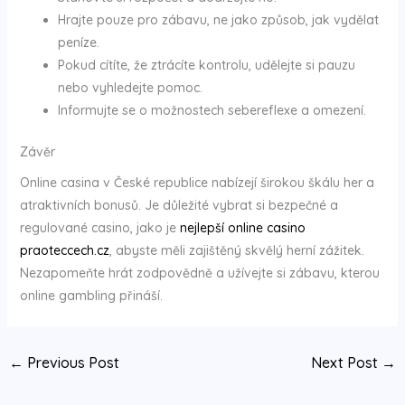
Hrajte pouze pro zábavu, ne jako způsob, jak vydělat
peníze.
Pokud cítíte, že ztrácíte kontrolu, udělejte si pauzu
nebo vyhledejte pomoc.
Informujte se o možnostech sebereflexe a omezení.
Závěr
Online casina v České republice nabízejí širokou škálu her a
atraktivních bonusů. Je důležité vybrat si bezpečné a
regulované casino, jako je
nejlepší online casino
praoteccech.cz
, abyste měli zajištěný skvělý herní zážitek.
Nezapomeňte hrát zodpovědně a užívejte si zábavu, kterou
online gambling přináší.
←
Previous Post
Next Post
→