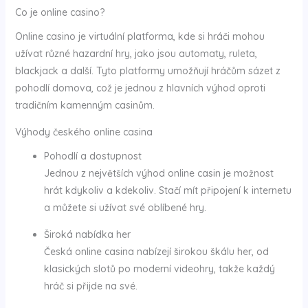
Co je online casino?
Online casino je virtuální platforma, kde si hráči mohou
užívat různé hazardní hry, jako jsou automaty, ruleta,
blackjack a další. Tyto platformy umožňují hráčům sázet z
pohodlí domova, což je jednou z hlavních výhod oproti
tradičním kamenným casinům.
Výhody českého online casina
Pohodlí a dostupnost
Jednou z největších výhod online casin je možnost
hrát kdykoliv a kdekoliv. Stačí mít připojení k internetu
a můžete si užívat své oblíbené hry.
Široká nabídka her
Česká online casina nabízejí širokou škálu her, od
klasických slotů po moderní videohry, takže každý
hráč si přijde na své.