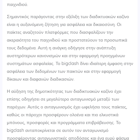
παιχνιδιού.
Σημαντικός παράγοντας στην εξέλιξη των διαδικτυακών καζίνο
είναι η αυξανόμενη ζήτηση για ασφάλεια και δικαιοσύνη. Οι
παίκτες αναζητούν πλατφόρμες που διασφαλίζουν την
ακεραιότητα του παιχνιδιού και προστατεύουν τα προσωπικά
τους δεδομένα. Αυτή η ανάγκη οδήγησε στην ανάπτυξη
αυστηρότερων κανονισμών και στην εφαρμογή προηγμένων
συστημάτων ασφαλείας. Το bigclash δίνει ιδιαίτερη έμφαση στην
ασφάλεια των δεδομένων των παικτών και στην εφαρμογή
δίκαιων και διαφανών διαδικασιών.
Η αύξηση της δημοτικότητας των διαδικτυακών καζίνο έχει
επίσης οδηγήσει σε μεγαλύτερο ανταγωνισμό μεταξύ των
παρόχων. Αυτός ο ανταγωνισμός έχει ωφελήσει τους παίκτες,
καθώς οι πάροχοι προσφέρουν ολοένα και πιο ελκυστικά
μπόνους, προσφορές και προγράμματα επιβράβευσης. Το
bigclash ανταποκρίνεται σε αυτόν τον ανταγωνισμό
προσφέροντας ανταγωνιστικές αποδόσεις και ένα ευρύ φάσμα