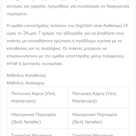
ισοτιμίες και χαμηλές προμήθειες για συναλλαγές σε διαφορετικά
νομίσματα.
Η ομάδα υποστήριξης πελατών του bigclash είναι διαθέσιμη 24
ώρες το 24ωρο, 7 ημέρες την εβδομάδα, για να βοηθήσει τους
παίκτες με οποιαδήποτε ερώτηση ή πρόβλημα σχετικά με τις
καταθέσεις και τις αναλήψεις. Οι παίκτες μπορούν να
επικοινωνήσουν με την ομάδα υποστήριξης μέσω τηλεφώνου,
email ή ζωντανής συνομιλίας.
Μέθοδος Κατάθεσης
Μέθοδος Ανάληψης
Πιστωτική Κάρτα (Visa,
Πιστωτική Κάρτα (Visa,
Mastercard)
Mastercard)
Ηλεκτρονικό Πορτοφόλι
Ηλεκτρονικό Πορτοφόλι
(Skrill, Neteller)
(Skrill, Neteller)
Τραπεζική Μεταφορά
Τραπεζική Μεταφορά