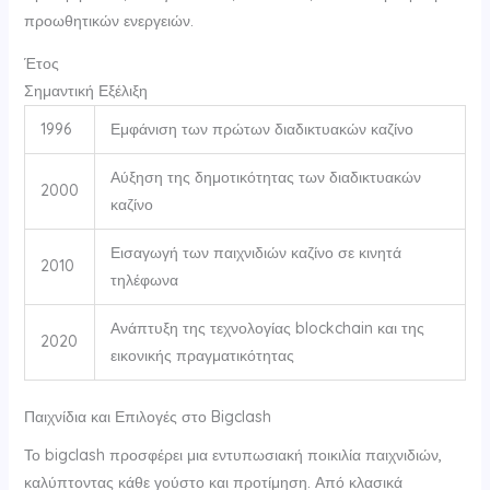
προωθητικών ενεργειών.
Έτος
Σημαντική Εξέλιξη
1996
Εμφάνιση των πρώτων διαδικτυακών καζίνο
Αύξηση της δημοτικότητας των διαδικτυακών
2000
καζίνο
Εισαγωγή των παιχνιδιών καζίνο σε κινητά
2010
τηλέφωνα
Ανάπτυξη της τεχνολογίας blockchain και της
2020
εικονικής πραγματικότητας
Παιχνίδια και Επιλογές στο Bigclash
Το bigclash προσφέρει μια εντυπωσιακή ποικιλία παιχνιδιών,
καλύπτοντας κάθε γούστο και προτίμηση. Από κλασικά