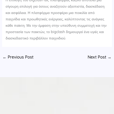
Η επιλογή του bigclash ως πλατφόρμας καζίνο αποτελεί μια
σίγουρη επιλογή για όσους αναζητούν αξιοπιστία, διασκέδαση
και ασφάλεια. Η πλατφόρμα προσφέρει μια ποικιλία από
παιχνίδια και προωθητικές ενέργειες, καλύπτοντας τις ανάγκες
κάθε παίκτη. Με την έμφαση στην υπεύθυνη συμμετοχή και την
προστασία των παικτών, το bigclash δημιουργεί ένα υγιές και
διασκεδαστικό περιβάλλον παιχνιδιού.
←
Previous Post
Next Post
→