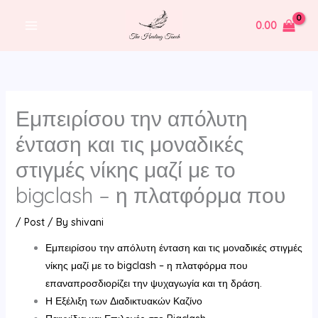
Skip
0.00
to
content
Εμπειρίσου την απόλυτη
ένταση και τις μοναδικές
στιγμές νίκης μαζί με το
bigclash – η πλατφόρμα που
/
Post
/ By
shivani
Εμπειρίσου την απόλυτη ένταση και τις μοναδικές στιγμές
νίκης μαζί με το bigclash – η πλατφόρμα που
επαναπροσδιορίζει την ψυχαγωγία και τη δράση.
Η Εξέλιξη των Διαδικτυακών Καζίνο