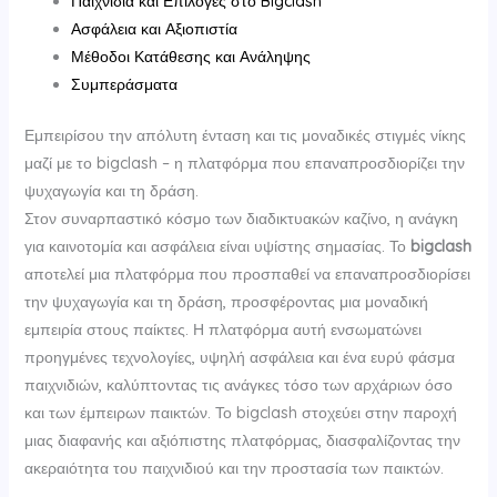
Παιχνίδια και Επιλογές στο Bigclash
Ασφάλεια και Αξιοπιστία
Μέθοδοι Κατάθεσης και Ανάληψης
Συμπεράσματα
Εμπειρίσου την απόλυτη ένταση και τις μοναδικές στιγμές νίκης
μαζί με το bigclash – η πλατφόρμα που επαναπροσδιορίζει την
ψυχαγωγία και τη δράση.
Στον συναρπαστικό κόσμο των διαδικτυακών καζίνο, η ανάγκη
για καινοτομία και ασφάλεια είναι υψίστης σημασίας. Το
bigclash
αποτελεί μια πλατφόρμα που προσπαθεί να επαναπροσδιορίσει
την ψυχαγωγία και τη δράση, προσφέροντας μια μοναδική
εμπειρία στους παίκτες. Η πλατφόρμα αυτή ενσωματώνει
προηγμένες τεχνολογίες, υψηλή ασφάλεια και ένα ευρύ φάσμα
παιχνιδιών, καλύπτοντας τις ανάγκες τόσο των αρχάριων όσο
και των έμπειρων παικτών. Το bigclash στοχεύει στην παροχή
μιας διαφανής και αξιόπιστης πλατφόρμας, διασφαλίζοντας την
ακεραιότητα του παιχνιδιού και την προστασία των παικτών.