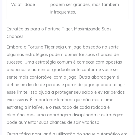
Volatilidade
podem ser grandes, mas também
infrequentes.
Estratégias para o Fortune Tiger: Maximizando Suas
Chances
Embora o Fortune Tiger seja um jogo baseado na sorte,
algumas estratégias podem aumentar suas chances de
sucesso. Uma estratégia comum é começar com apostas
pequenas e aumentar gradualmente conforme você se
sente mais confortável com o jogo. Outra abordagem é
definir um limite de perdas e parar de jogar quando atingir
esse limite. Isso ajuda a proteger seu saldo e evitar perdas
excessivas. É importante lembrar que não existe uma
estratégia infalível, e o resultado de cada rodada é
aleatório, mas uma abordagem disciplinada e estratégica
pode aumentar suas chances de sair vitorioso.
Outra tática popular é a utilização do saque automático em