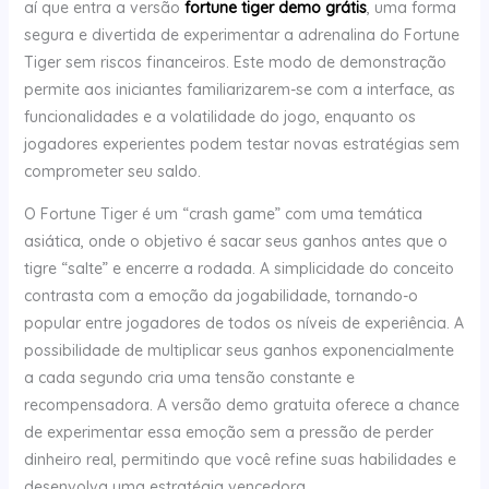
aí que entra a versão
fortune tiger demo grátis
, uma forma
segura e divertida de experimentar a adrenalina do Fortune
Tiger sem riscos financeiros. Este modo de demonstração
permite aos iniciantes familiarizarem-se com a interface, as
funcionalidades e a volatilidade do jogo, enquanto os
jogadores experientes podem testar novas estratégias sem
comprometer seu saldo.
O Fortune Tiger é um “crash game” com uma temática
asiática, onde o objetivo é sacar seus ganhos antes que o
tigre “salte” e encerre a rodada. A simplicidade do conceito
contrasta com a emoção da jogabilidade, tornando-o
popular entre jogadores de todos os níveis de experiência. A
possibilidade de multiplicar seus ganhos exponencialmente
a cada segundo cria uma tensão constante e
recompensadora. A versão demo gratuita oferece a chance
de experimentar essa emoção sem a pressão de perder
dinheiro real, permitindo que você refine suas habilidades e
desenvolva uma estratégia vencedora.