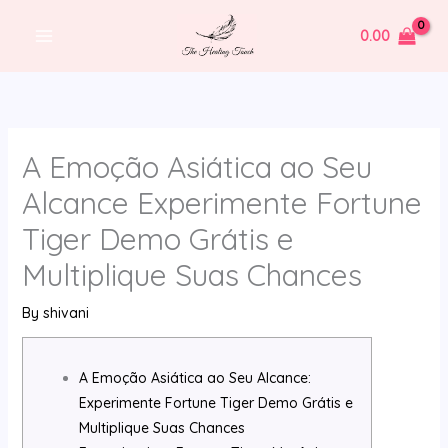
Skip
0.00
to
content
A Emoção Asiática ao Seu
Alcance Experimente Fortune
Tiger Demo Grátis e
Multiplique Suas Chances
By
shivani
A Emoção Asiática ao Seu Alcance:
Experimente Fortune Tiger Demo Grátis e
Multiplique Suas Chances