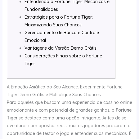
Entendendo o Fortune Tiger: Mecânicas e
Funcionalidades
Estratégias para o Fortune Tiger:
Maximizando Suas Chances
Gerenciamento de Banca e Controle
Emocional
Vantagens da Versão Demo Grátis
Considerações Finais sobre o Fortune
Tiger
A Emoção Asiática ao Seu Alcance: Experimente Fortune
Tiger Demo Grátis e Multiplique Suas Chances
Para aqueles que buscam uma experiência de cassino online
emocionante e com potencial de grandes ganhos, o
Fortune
Tiger
se destaca como uma opção intrigante. Antes de se
aventurar com apostas reais, muitos jogadores procuram a
oportunidade de testar o jogo e entender suas mecânicas. É