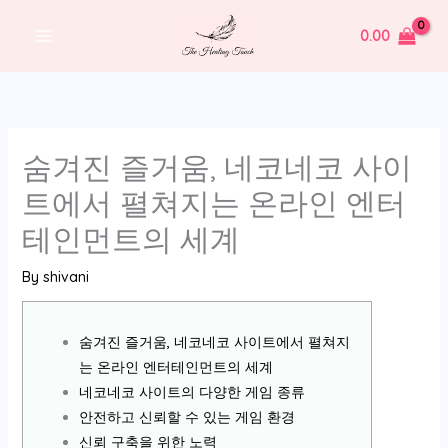
Skip
0.00
to
content
숨겨진 즐거움, 네코네코 사이
트에서 펼쳐지는 온라인 엔터
테인먼트의 세계
By
shivani
숨겨진 즐거움, 네코네코 사이트에서 펼쳐지
는 온라인 엔터테인먼트의 세계
네코네코 사이트의 다양한 게임 종류
안전하고 신뢰할 수 있는 게임 환경
신뢰 구축을 위한 노력