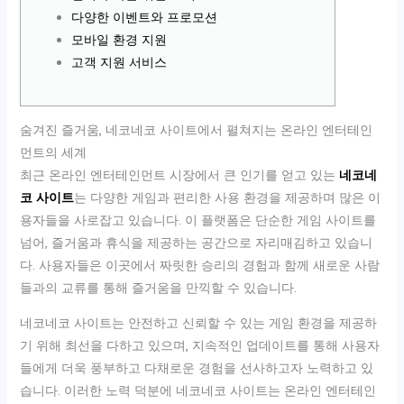
다양한 이벤트와 프로모션
모바일 환경 지원
고객 지원 서비스
숨겨진 즐거움, 네코네코 사이트에서 펼쳐지는 온라인 엔터테인
먼트의 세계
최근 온라인 엔터테인먼트 시장에서 큰 인기를 얻고 있는
네코네
코 사이트
는 다양한 게임과 편리한 사용 환경을 제공하며 많은 이
용자들을 사로잡고 있습니다. 이 플랫폼은 단순한 게임 사이트를
넘어, 즐거움과 휴식을 제공하는 공간으로 자리매김하고 있습니
다. 사용자들은 이곳에서 짜릿한 승리의 경험과 함께 새로운 사람
들과의 교류를 통해 즐거움을 만끽할 수 있습니다.
네코네코 사이트는 안전하고 신뢰할 수 있는 게임 환경을 제공하
기 위해 최선을 다하고 있으며, 지속적인 업데이트를 통해 사용자
들에게 더욱 풍부하고 다채로운 경험을 선사하고자 노력하고 있
습니다. 이러한 노력 덕분에 네코네코 사이트는 온라인 엔터테인