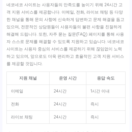
네코네코 사이트는 사용자들의 만족도를 높이기 위해 24시간 고
객 지원 서비스를 제공합니다. 이메일, 전화, 라이브 채팅 등 다양
한 채널을 통해 문의 사항에 신속하게 답변하고 문제 해결을 돕고
있으며, 전문적인 상담원들이 사용자들의 불편 사항을 친절하게
해결해 드립니다. 또한, 자주 묻는 질문(FAQ) 페이지를 통해 사용
자 스스로 문제를 해결할 수 있도록 지원하고 있습니다. 네코네코
사이트는 사용자 중심의 서비스를 제공하기 위해 끊임없이 노력
하고 있으며, 앞으로도 더욱 편리하고 효율적인 고객 지원 서비스
를 제공할 것입니다.
지원 채널
운영 시간
응답 속도
이메일
24시간
1시간 이내
전화
24시간
즉시
라이브 채팅
24시간
즉시