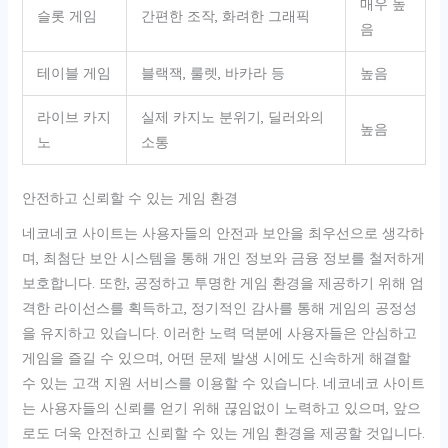
매우 높
슬롯 게임
간편한 조작, 화려한 그래픽
음
테이블 게임
블랙잭, 룰렛, 바카라 등
높음
라이브 카지
실제 카지노 분위기, 딜러와의
높음
노
소통
안전하고 신뢰할 수 있는 게임 환경
네코네코 사이트는 사용자들의 안전과 보안을 최우선으로 생각하
며, 최첨단 보안 시스템을 통해 개인 정보와 금융 정보를 철저하게
보호합니다. 또한, 공정하고 투명한 게임 환경을 제공하기 위해 엄
격한 라이선스를 획득하고, 정기적인 감사를 통해 게임의 공정성
을 유지하고 있습니다. 이러한 노력 덕분에 사용자들은 안심하고
게임을 즐길 수 있으며, 어떤 문제 발생 시에도 신속하게 해결할
수 있는 고객 지원 서비스를 이용할 수 있습니다. 네코네코 사이트
는 사용자들의 신뢰를 얻기 위해 끊임없이 노력하고 있으며, 앞으
로도 더욱 안전하고 신뢰할 수 있는 게임 환경을 제공할 것입니다.